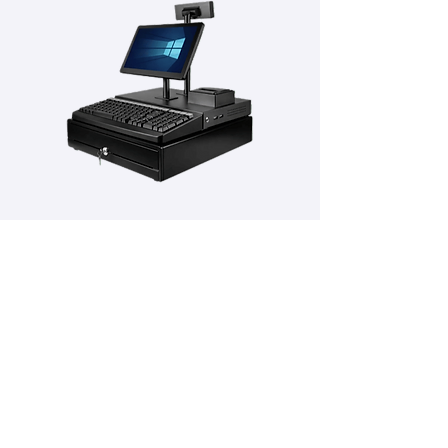
POS
Complementos
POS con balanzas
Llamadores
Cajas de Dinero
Lectores de código de barras, OCR
Impresoras
etc.